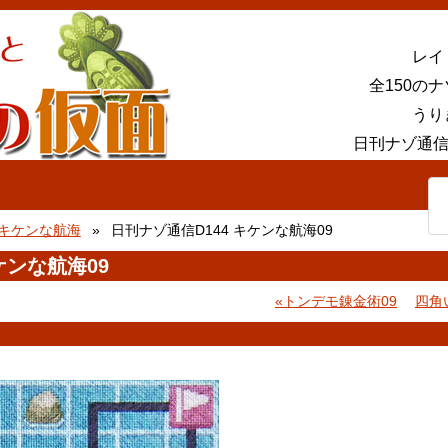
レイ
全150の
うり
日刊ナゾ通信
キケンな航海
日刊ナゾ通信D144 キケンな航海09
ケンな航海09
トンデモ錬金術09
四角
。