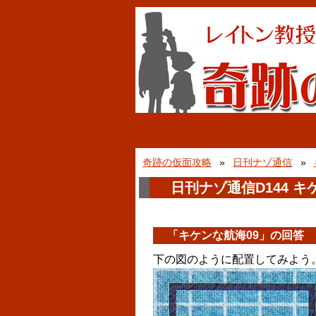
奇跡の仮面攻略
日刊ナゾ通信
日刊ナゾ通信D144 キ
「キケンな航海09」の回答
下の図のように配置してみよう