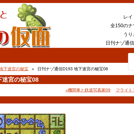
レイ
全150の
うり
日刊ナゾ通信
地下迷宮の秘宝
日刊ナゾ通信D193 地下迷宮の秘宝08
下迷宮の秘宝08
機関車と鉄道写真家09
フライト
。