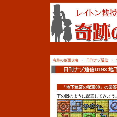
奇跡の仮面攻略
日刊ナゾ通信
日刊ナゾ通信D193 地
「地下迷宮の秘宝08」の回答
下の図のように配置してみよう