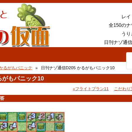
レイ
全150の
うり
日刊ナゾ通信
かるがもパニック
日刊ナゾ通信D205 かるがもパニック10
るがもパニック10
フライトプラン11
こだわり
答
。