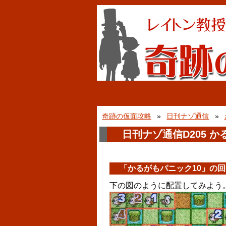
奇跡の仮面攻略
日刊ナゾ通信
日刊ナゾ通信D205 か
「かるがもパニック10」の回
下の図のように配置してみよう