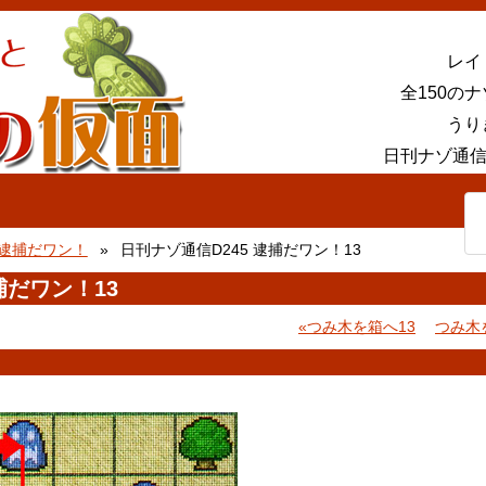
レイ
全150の
うり
日刊ナゾ通信
逮捕だワン！
日刊ナゾ通信D245 逮捕だワン！13
捕だワン！13
つみ木を箱へ13
つみ木
。