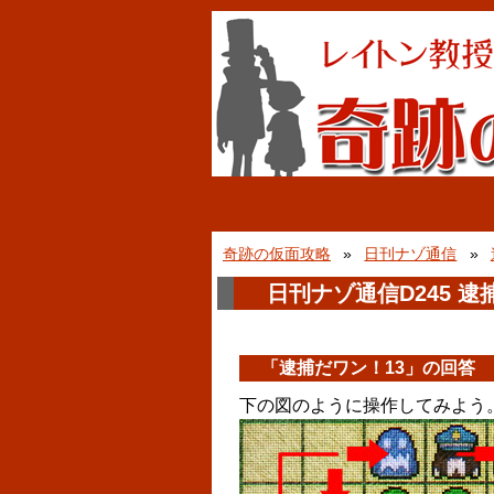
奇跡の仮面攻略
日刊ナゾ通信
日刊ナゾ通信D245 逮
「逮捕だワン！13」の回答
下の図のように操作してみよう