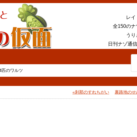
レイ
全150の
うり
日刊ナゾ通信
4匹のワルツ
刹那のすれちがい
裏路地のせ