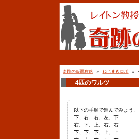
奇跡の仮面攻略
ねじまきロボ
4匹のワルツ
以下の手順で進んでみよう。
下、右、右、左、下
右、下、上、右、右
下、下、下、上、上